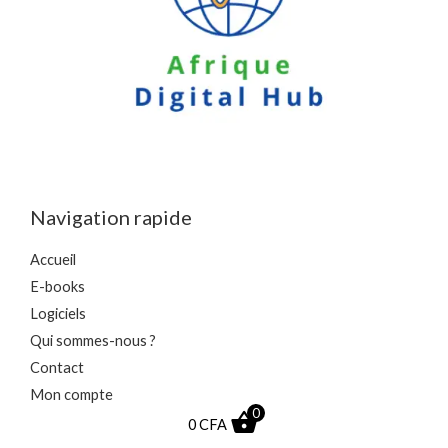
*
Navigation rapide
Accueil
E-books
Logiciels
Qui sommes-nous ?
Contact
Mon compte
0
0
CFA