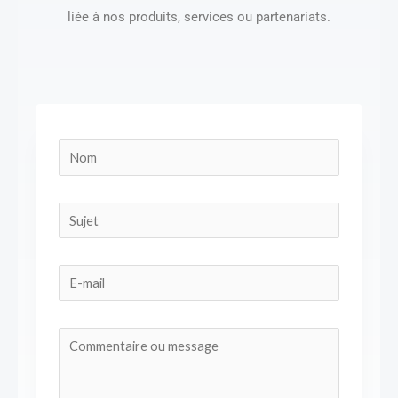
liée à nos produits, services ou partenariats.
N
o
m
S
*
u
j
E
e
-
t
m
C
a
o
i
m
l