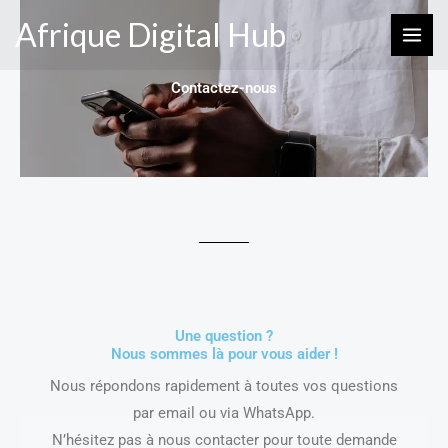
Aller
Afrique Digital Hub
au
contenu
Contactez-nous
Une question ?
Nous sommes là pour vous aider !
Nous répondons rapidement à toutes vos questions
par email ou via WhatsApp.
N’hésitez pas à nous contacter pour toute demande