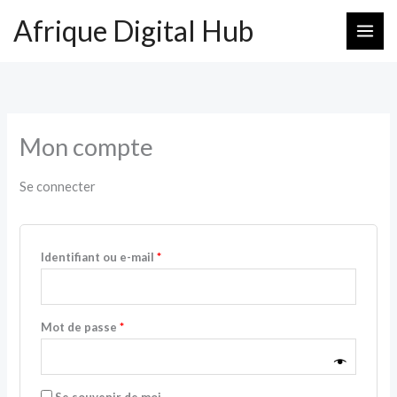
Aller
Obligatoire
Obligatoire
Afrique Digital Hub
au
contenu
Mon compte
Se connecter
Identifiant ou e-mail
*
Mot de passe
*
Se souvenir de moi